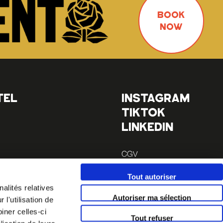
BOOK
NOW
TEL
INSTAGRAM
TIKTOK
LINKEDIN
CGV
Mentions légales
Tout autoriser
 à pieds
alités relatives
 à pieds
Autoriser ma sélection
l'utilisation de
iner celles-ci
Tout refuser