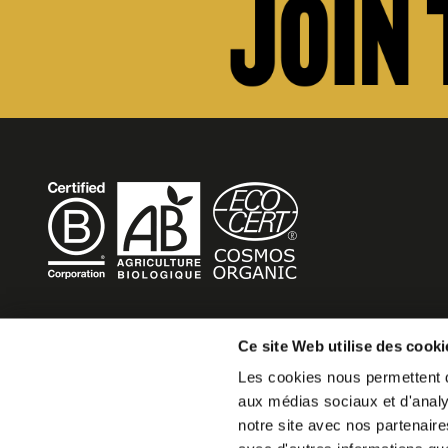
BECOME MOB
Ce site Web utilise des cooki
Les cookies nous permettent de
MOB HOTEL se développe en un véritable mouvement co
aux médias sociaux et d'analys
Vous souhaitez créer votre MOB HOTEL et prendre part 
notre site avec nos partenaire
mouvement,