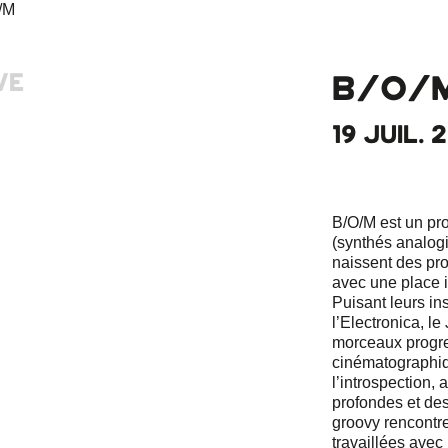
VE
B/O/
19 JUIL. 
B/O/M est un pro
(synthés analog
naissent des pro
avec une place i
Puisant leurs in
l’Electronica, le
morceaux progr
cinématographique
l’introspection,
profondes et d
groovy rencontre
travaillées avec 