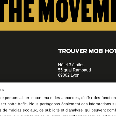
TROUVER MOB HO
Hôtel 3 étoiles
55 quai Rambaud
69002 Lyon
+33 4 58 55 55 88
es
Musée des Confluences à 5 min
 personnaliser le contenu et les annonces, d'offrir des fonctionn
opératif.
Le Sucre et la Sucrière à 2 min
er notre trafic. Nous partageons également des informations sur 
à notre
hellolyon@mobhotel.com
s de médias sociaux, de publicité et d'analyse, qui peuvent comb